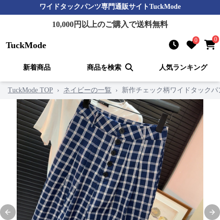
ワイドタックパンツ
専門通販サイト
TuckMode
10,000
円以上のご購入で送料無料
0
0
TuckMode
新着商品
商品を検索
人気ランキング
TuckMode TOP
›
ネイビーの一覧
›
新作チェック柄ワイドタックパ
Previous slide
Nex