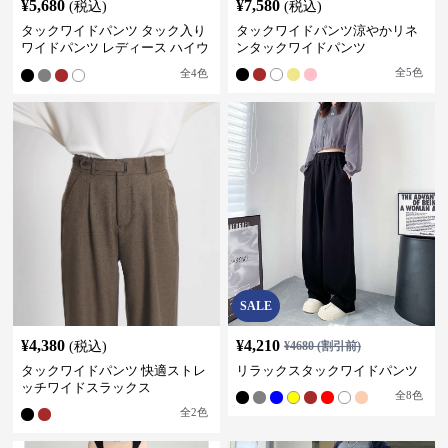
¥
5,680
¥
7,580
(税込)
(税込)
タックワイドパンツ タック入り
タックワイドパンツ涼やかリネ
ワイドパンツ レディース ハイウ
ンタックワイドパンツ
エスト
全
5
色
全
4
色
SALE
¥
4,380
¥
4,210
(税込)
¥
4680
(割引前)
タックワイドパンツ 快適ストレ
リラックスタックワイドパンツ
ッチワイドスラックス
全
8
色
全
2
色