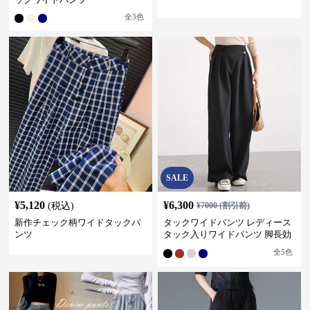
全
3
色
SALE
¥
5,120
¥
6,300
(税込)
¥
7000
(割引前)
新作チェック柄ワイドタックパ
タックワイドパンツ レディース
ンツ
タック入りワイドパンツ 脚長効
果 スタイルアップ グレー
全
5
色