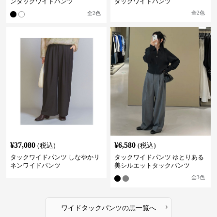
ンタックワイドパンツ
タックワイドパンツ
全
2
色
全
2
色
¥
37,080
¥
6,580
(税込)
(税込)
タックワイドパンツ しなやかリ
タックワイドパンツ ゆとりある
ネンワイドパンツ
美シルエットタックパンツ
全
3
色
›
ワイドタックパンツ
の
黒
一覧へ