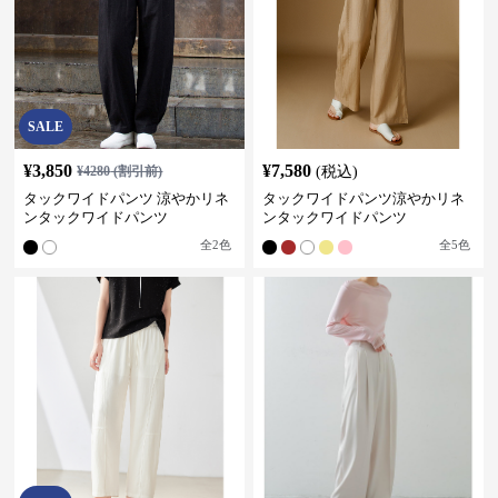
SALE
¥
3,850
¥
7,580
¥
4280
(割引前)
(税込)
タックワイドパンツ 涼やかリネ
タックワイドパンツ涼やかリネ
ンタックワイドパンツ
ンタックワイドパンツ
全
2
色
全
5
色