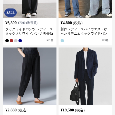
SALE
¥
6,300
¥
4,800
¥
7000
(割引前)
(税込)
タックワイドパンツ レディース
新作レディースハイウエストゆ
タック入りワイドパンツ 脚長効
ったりデニムタックワイドパン
果 スタイルアップ グレー
ツ
全
5
色
全
3
色
¥
2,880
¥
19,580
(税込)
(税込)