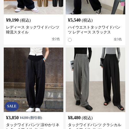
¥
9,190
¥
5,540
(税込)
(税込)
レディース タックワイドパンツ
ハイウエストタックワイドパン
韓流スタイル
ツ レディース スラックス
全
2
色
全
3
色
SALE
¥
3,850
¥
8,480
¥
4280
(割引前)
(税込)
タックワイドパンツ 涼やかリネ
タックワイドパンツ クラシカル