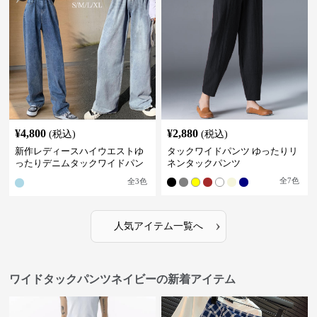
¥
4,800
¥
2,880
(税込)
(税込)
新作レディースハイウエストゆ
タックワイドパンツ ゆったりリ
ったりデニムタックワイドパン
ネンタックパンツ
ツ
全
7
色
全
3
色
›
人気アイテム一覧へ
ワイドタックパンツネイビーの新着アイテム