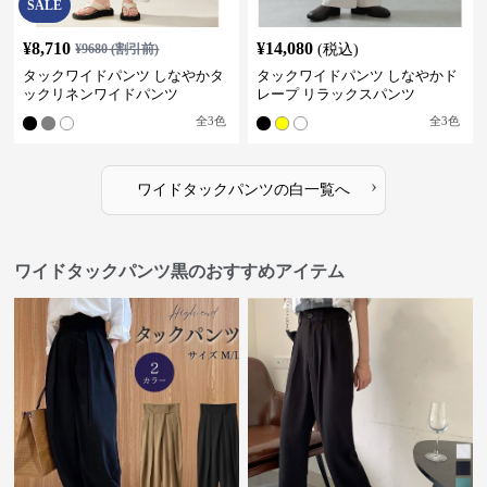
SALE
¥
8,710
¥
14,080
¥
9680
(割引前)
(税込)
タックワイドパンツ しなやかタ
タックワイドパンツ しなやかド
ックリネンワイドパンツ
レープ リラックスパンツ
全
3
色
全
3
色
›
ワイドタックパンツ
の
白
一覧へ
ワイドタックパンツ黒のおすすめアイテム