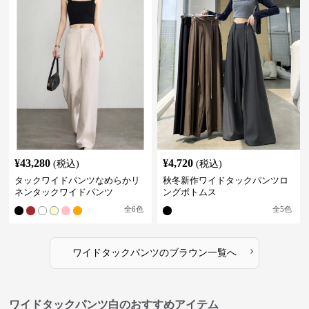
¥
43,280
¥
4,720
(税込)
(税込)
タックワイドパンツなめらかリ
秋冬新作ワイドタックパンツロ
ネンタックワイドパンツ
ングボトムス
全
6
色
全
5
色
›
ワイドタックパンツ
の
ブラウン
一覧へ
ワイドタックパンツ白のおすすめアイテム