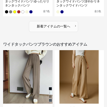
タックワイドパンツ ゆったりリ
タックワイドパンツ涼やかリネ
ネンタックパンツ
ンタックワイドパンツ
全
7
色
全
2
色
›
新着アイテムの一覧へ
ワイドタックパンツブラウンのおすすめアイテム